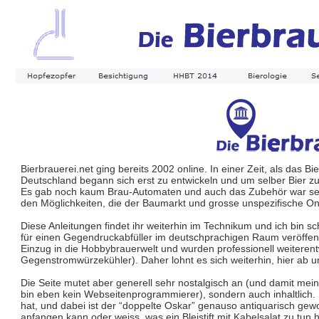
Bierbrauerei.net ging bereits 2002 online. In einer Zeit, als das
Deutschland begann sich erst zu entwickeln und um selber Bier z
Es gab noch kaum Brau-Automaten und auch das Zubehör war seh
den Möglichkeiten, die der Baumarkt und grosse unspezifische O
Diese Anleitungen findet ihr weiterhin im Technikum und ich bin sc
für einen Gegendruckabfüller im deutschprachigen Raum veröffent
Einzug in die Hobbybrauerwelt und wurden professionell weiteren
Gegenstromwürzekühler). Daher lohnt es sich weiterhin, hier ab 
Die Seite mutet aber generell sehr nostalgisch an (und damit meine 
bin eben kein Webseitenprogrammierer), sondern auch inhaltlich. 
hat, und dabei ist der “doppelte Oskar” genauso antiquarisch ge
anfangen kann oder weiss, was ein Bleistift mit Kabelsalat zu tun h